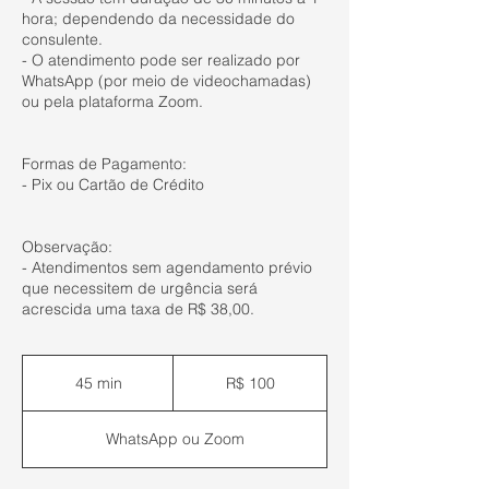
hora; dependendo da necessidade do
consulente.
- O atendimento pode ser realizado por
WhatsApp (por meio de videochamadas)
ou pela plataforma Zoom.
Formas de Pagamento:
- Pix ou Cartão de Crédito
Observação:
- Atendimentos sem agendamento prévio
que necessitem de urgência será
acrescida uma taxa de R$ 38,00.
100
Reais
45 min
4
R$ 100
brasileiros
5
m
WhatsApp ou Zoom
i
n